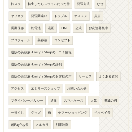
転スラ
転生したらスライムだった件
発送方法
なぜ
ヤフオク
発送間違い
トラブル
オススメ
災害
長期保存
乾電池
漫画
LINE
公式
お友達募集中
プロフィール
美容液
コンセプト
通販の美容液･Emily' s Shopの口コミ情報
通販の美容液･Emily' s Shopの評判
通販の美容液･Emily' s Shopのお客様の声
サービス
よくある質問
アクセス
エミリーズショップ
お問い合わせ
プライバシーポリシー
通販
スマホケース
人気
鬼滅の刃
一番くじ
グッズ
猫
ヤフーショッピング
ペイペイ祭
超PayPay祭
メルカリ
利用制限