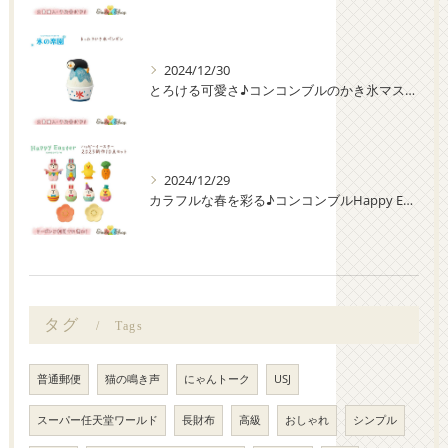
2024/12/30
とろける可愛さ♪コンコンブルのかき氷マスコット大集合！
2024/12/29
カラフルな春を彩る♪コンコンブルHappy Easter 新作10点セット
タグ
Tags
普通郵便
猫の鳴き声
にゃんトーク
USJ
スーパー任天堂ワールド
長財布
高級
おしゃれ
シンプル