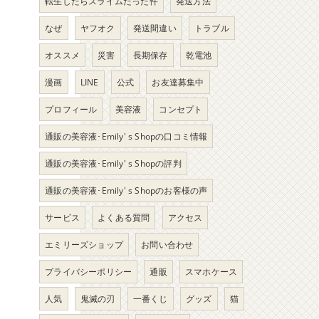
転生したらスライムだった件
発送方法
なぜ
ヤフオク
発送間違い
トラブル
オススメ
災害
長期保存
乾電池
漫画
LINE
公式
お友達募集中
プロフィール
美容液
コンセプト
通販の美容液･Emily' s Shopの口コミ情報
通販の美容液･Emily' s Shopの評判
通販の美容液･Emily' s Shopのお客様の声
サービス
よくある質問
アクセス
エミリーズショップ
お問い合わせ
プライバシーポリシー
通販
スマホケース
人気
鬼滅の刃
一番くじ
グッズ
猫