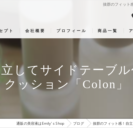
抜群のフィット感
セプト
会社概要
プロフィール
商品一覧
自立してサイドテーブル
クッション「Colon」
通販の美容液はEmily' s Shop
ブログ
抜群のフィット感！自立