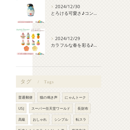
2024/12/30
とろける可愛さ♪コンコンブルのかき氷マスコット大集合！
2024/12/29
カラフルな春を彩る♪コンコンブルHappy Easter 新作10点セット
タグ
Tags
普通郵便
猫の鳴き声
にゃんトーク
USJ
スーパー任天堂ワールド
長財布
高級
おしゃれ
シンプル
転スラ