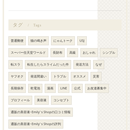
タグ
Tags
普通郵便
猫の鳴き声
にゃんトーク
USJ
スーパー任天堂ワールド
長財布
高級
おしゃれ
シンプル
転スラ
転生したらスライムだった件
発送方法
なぜ
ヤフオク
発送間違い
トラブル
オススメ
災害
長期保存
乾電池
漫画
LINE
公式
お友達募集中
プロフィール
美容液
コンセプト
通販の美容液･Emily' s Shopの口コミ情報
通販の美容液･Emily' s Shopの評判