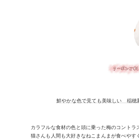
鮮やかな色で見ても美味しい 稲穂
カラフルな食材の色と頭に乗った梅のコントラ
猫さんも人間も大好きなねこまんまが食べやす