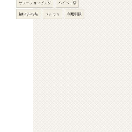
ヤフーショッピング
ペイペイ祭
超PayPay祭
メルカリ
利用制限