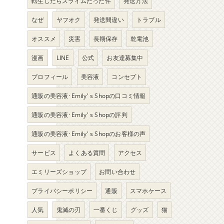
転生したらスライムだった件
発送方法
なぜ
ヤフオク
発送間違い
トラブル
オススメ
災害
長期保存
乾電池
漫画
LINE
公式
お友達募集中
プロフィール
美容液
コンセプト
通販の美容液･Emily' s Shopの口コミ情報
通販の美容液･Emily' s Shopの評判
通販の美容液･Emily' s Shopのお客様の声
サービス
よくある質問
アクセス
エミリーズショップ
お問い合わせ
プライバシーポリシー
通販
スマホケース
人気
鬼滅の刃
一番くじ
グッズ
猫