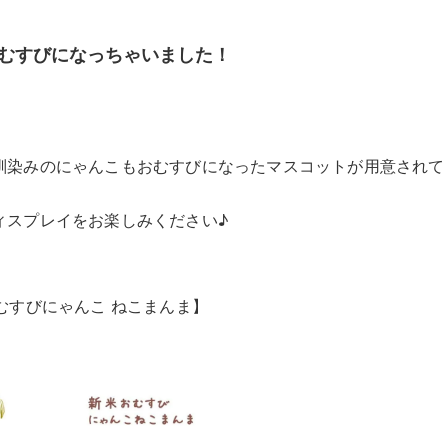
むすびになっちゃいました！
馴染みのにゃんこもおむすびになったマスコットが用意されて
ィスプレイをお楽しみください♪
むすびにゃんこ ねこまんま】