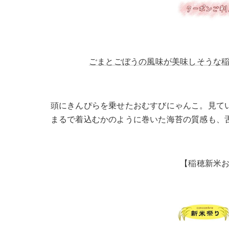
ごまとごぼうの風味が美味しそうな稲
頭にきんぴらを乗せたおむすびにゃんこ。見て
まるで着込むかのように巻いた海苔の質感も、
【稲穂新米お