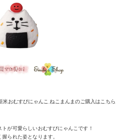
新米おむすびにゃんこ ねこまんまのご購入はこちら
ストが可愛らしいおむすびにゃんこです！
く握られた姿となります。