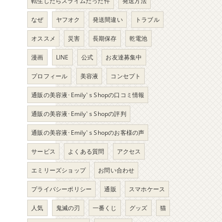
転生したらスライムだった件
発送方法
なぜ
ヤフオク
発送間違い
トラブル
オススメ
災害
長期保存
乾電池
漫画
LINE
公式
お友達募集中
プロフィール
美容液
コンセプト
通販の美容液･Emily' s Shopの口コミ情報
通販の美容液･Emily' s Shopの評判
通販の美容液･Emily' s Shopのお客様の声
サービス
よくある質問
アクセス
エミリーズショップ
お問い合わせ
使
プライバシーポリシー
通販
スマホケース
人気
鬼滅の刃
一番くじ
グッズ
猫