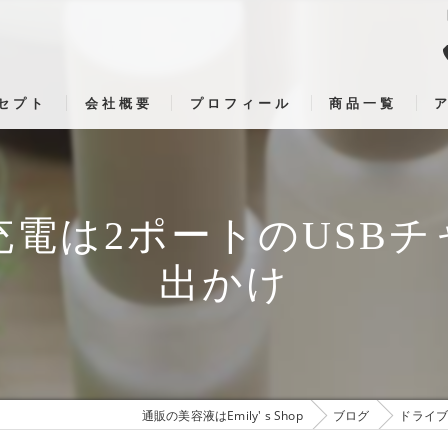
セプト
会社概要
プロフィール
商品一覧
電は2ポートのUSB
出かけ
通販の美容液はEmily' s Shop
ブログ
ドライブ