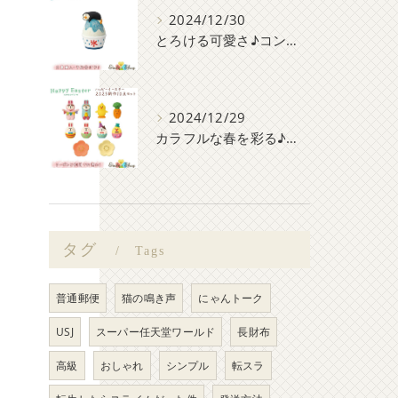
2024/12/30
とろける可愛さ♪コンコンブルのかき氷マスコット大集合！
2024/12/29
カラフルな春を彩る♪コンコンブルHappy Easter 新作10点セット
タグ
Tags
普通郵便
猫の鳴き声
にゃんトーク
USJ
スーパー任天堂ワールド
長財布
高級
おしゃれ
シンプル
転スラ