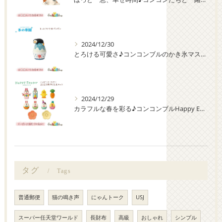
2024/12/30
とろける可愛さ♪コンコンブルのかき氷マスコット大集合！
2024/12/29
カラフルな春を彩る♪コンコンブルHappy Easter 新作10点セット
タグ
Tags
普通郵便
猫の鳴き声
にゃんトーク
USJ
スーパー任天堂ワールド
長財布
高級
おしゃれ
シンプル