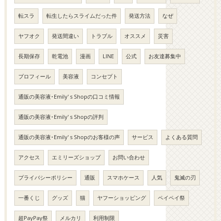
転スラ
転生したらスライムだった件
発送方法
なぜ
ヤフオク
発送間違い
トラブル
オススメ
災害
長期保存
乾電池
漫画
LINE
公式
お友達募集中
プロフィール
美容液
コンセプト
通販の美容液･Emily' s Shopの口コミ情報
通販の美容液･Emily' s Shopの評判
通販の美容液･Emily' s Shopのお客様の声
サービス
よくある質問
アクセス
エミリーズショップ
お問い合わせ
プライバシーポリシー
通販
スマホケース
人気
鬼滅の刃
一番くじ
グッズ
猫
ヤフーショッピング
ペイペイ祭
超PayPay祭
メルカリ
利用制限